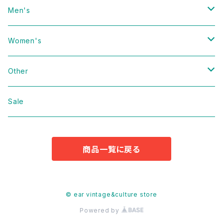
Men's
Vintage
Women's
Domestic
Vintage
Other
Jacket
Domestic
bag
Sale
Knit
Jacket
Shoes
商品一覧に戻る
Sweat
Dress
Accessories
T-shirt
Knit
Antique
© ear vintage&culture store
Powered by
Cut&Sew
Sweat