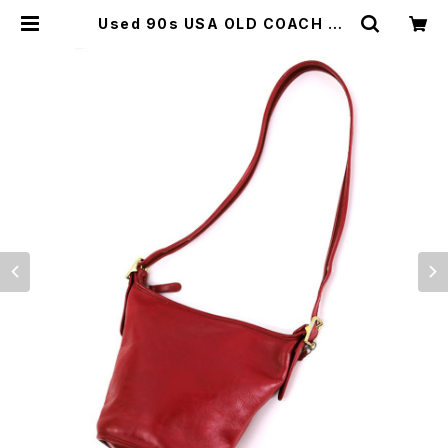
Used 90s USA OLD COACH Wi
ne Red Grab Leather Bucket T
ype Sholder Bag 古着 | ear vin
tage&culture store