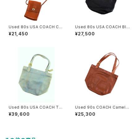
Used 80s USA COACH Ca
Used 80s USA COACH Bla
mel Brown Grab Leather T
ck Color Grab Leather Big
¥21,450
¥27,500
urn Lock Middle Sholder B
Size Sholder Tote Bag 古
ag 古着
着
Used 80s USA COACH Tur
Used 90s COACH Camel B
quoise Rare Color Fade Gr
rown Grab Leather Big Siz
¥39,600
¥25,300
ab Leather Big Size Shold
e Sholder Tote Bag 古着
er Tote Bag 古着