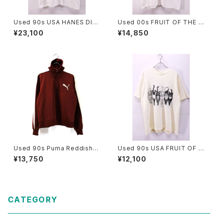
Used 90s USA HANES DIA
Used 00s FRUIT OF THE L
NA DEE TYLER LIBERTY GR
OOM Yin and Yang Graphic
¥23,100
¥14,850
APHICS Butterfly Art T-Shir
T-Shirt Size XL 古着
t Size XL 古着
Used 90s Puma Reddish-
Used 90s USA FRUIT OF T
brown 2Tone Half Zip Jers
HE LOOM 6Cats Double Si
¥13,750
¥12,100
ey Track Top Jacket Size
de Animal Graphic T-Shirt
M 古着
Size L 古着
CATEGORY