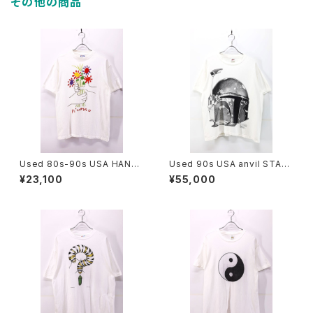
その他の商品
Used 80s-90s USA HANES
Used 90s USA anvil STAR
PICASSO The Bouquet Art
WARS BOBA FETT Big Fac
¥23,100
¥55,000
Graphic T-Shirt Size L 古着
e Graphic T-Shirt Size L 古
着