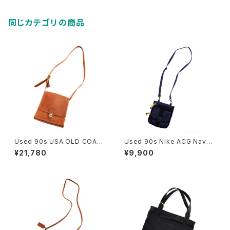
同じカテゴリの商品
Used 90s USA OLD COAC
Used 90s Nike ACG Navy
H Camel Brown Turn Lock
Rip Stop 2Way Sacoche 古
¥21,780
¥9,900
Sholder Bag 古着
着