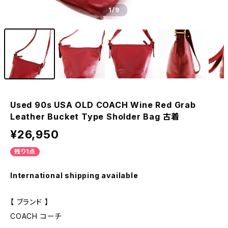
1
/9
Used 90s USA OLD COACH Wine Red Grab
Leather Bucket Type Sholder Bag 古着
¥26,950
残り1点
International shipping available
【 ブランド 】
COACH コーチ