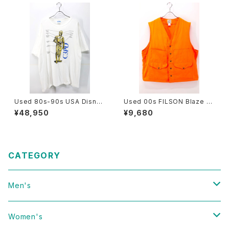
Used 80s-90s USA Disney
Used 00s FILSON Blaze Or
STAR WARS C3PO Graphic
ange Hunting Vest Size 46
¥48,950
¥9,680
T-Shirt Size Free 古着
古着
CATEGORY
Men's
Vintage
Women's