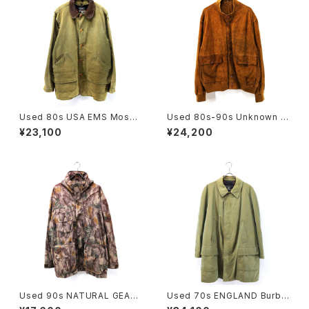
Used 80s USA EMS Moss
Used 80s-90s Unknown B
Green Duck Cotton Huntin
rown Tanned Leather Valst
¥23,100
¥24,200
g Field Jacket Size L 古着
ar Jacket Size 58 XL 相当
古着
Used 90s NATURAL GEAR
Used 70s ENGLAND Burbe
Beatiful Real Tree Camo F
rrys Equivocal Balmacaan