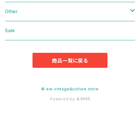
Domestic
Vintage
Other
Jacket
Domestic
bag
Sale
Knit
Jacket
Shoes
商品一覧に戻る
Sweat
Dress
Accessories
T-shirt
Knit
Antique
© ear vintage&culture store
Powered by
Cut&Sew
Sweat
Pants
T-shirt