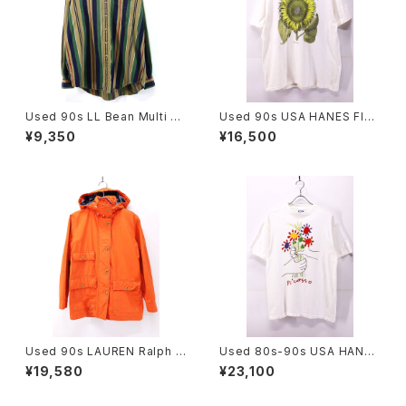
Used 90s LL Bean Multi C
Used 90s USA HANES Flos
olor Stripes Cotton Shirt Si
Solis maior Sun Flower Art
¥9,350
¥16,500
ze XL 古着
Graphic T-Shirt Size L 古着
Used 90s LAUREN Ralph L
Used 80s-90s USA HANES
auren Blaze Orange Middl
PICASSO The Bouquet Art
¥19,580
¥23,100
e Jacket Size S 相当 古着
Graphic T-Shirt Size L 古着