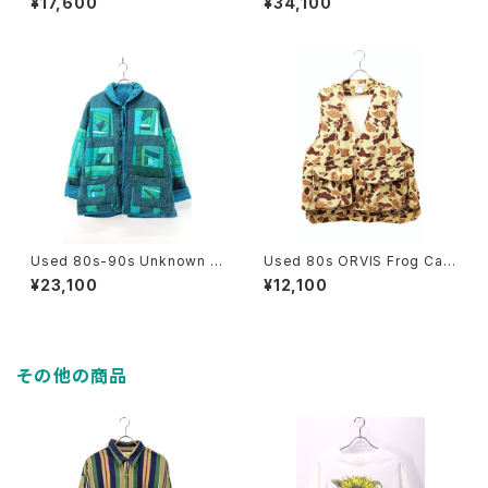
¥17,600
¥34,100
ake Suede Mountain Parka
Half Coat Size L 相当 古着
Jacket Size L 古着
Used 80s-90s Unknown T
Used 80s ORVIS Frog Cam
urquoise Quilt Patch Work
o Hunting Gimmick Vest Si
¥23,100
¥12,100
Padded Jacket Size L-XL
ze L 古着
相当 古着
その他の商品