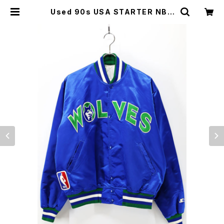
Used 90s USA STARTER NBA
Timber Wolves Blue Nylon Blo
uson Jacket Size L 古着 | ear v
intage&culture store