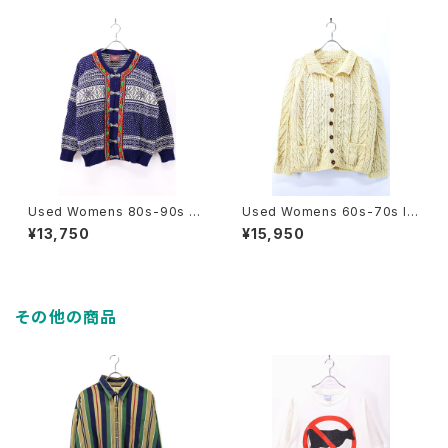
Used Womens 80s-90s N
Used Womens 60s-70s IR
ORWAY TELEMARK STYLE
ELAND Carakeel Ivory Woo
¥13,750
¥15,950
Nordic Wool Knit Cardigan
l Fisher man Knit Cardigan
Size L 相当 古着
Size L 古着
その他の商品