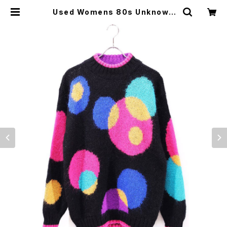
Used Womens 80s Unknown
mock Neck Black Mohair Mix
Shaggy Vivid Dot Knit Size M
古着 | ear vintage&culture sto
re