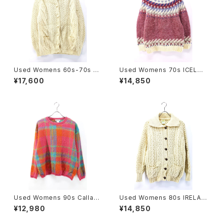
Used Womens 60s-70s H
Used Womens 70s ICELAN
eron GARMENT Ivory Wool
D Hilda Ltd Pale Pink Nordi
¥17,600
¥14,850
Fisherman Aran Knit Cardig
c Wool Knit Size M 古着
an Size M 相当 古着
Used Womens 90s Callag
Used Womens 80s IRELAN
her Pink Check Mohair Mix
D Ivory Wool Fisher man K
¥12,980
¥14,850
Wool Knit Size L 古着
nit Cardigan Size M-L 相当
古着