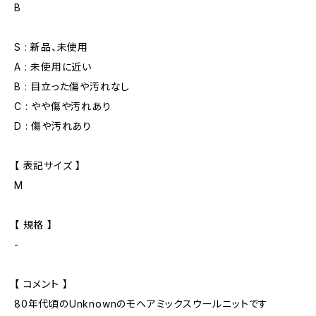
B
S : 新品、未使用
A : 未使用に近い
B : 目立った傷や汚れなし
C : やや傷や汚れあり
D : 傷や汚れあり
【 表記サイズ 】
M
【 規格 】
-
【 コメント 】
80年代頃のUnknownのモヘアミックスウールニットです