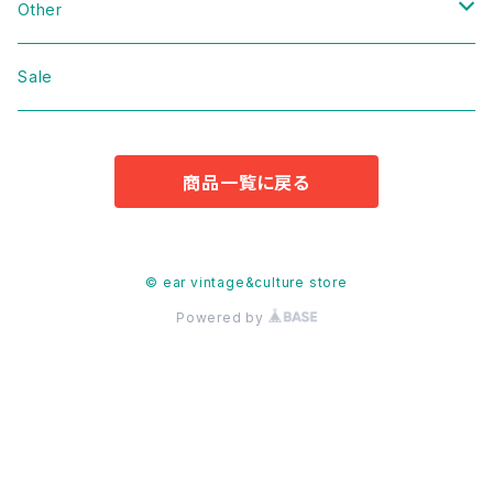
Domestic
Vintage
Other
Jacket
Domestic
bag
Sale
Knit
Jacket
Shoes
商品一覧に戻る
Sweat
Dress
Accessories
T-shirt
Knit
Antique
© ear vintage&culture store
Powered by
Cut&Sew
Sweat
Pants
T-shirt
Shorts
Tops