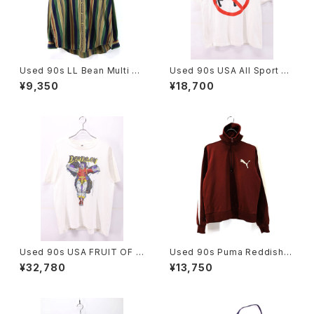
Used 90s LL Bean Multi C
Used 90s USA All Sport Do
olor Stripes Cotton Shirt Si
nt Have a Cow Art Messag
¥9,350
¥18,700
ze XL 古着
e Graphic T-Shirt Size XL
古着
Used 90s USA FRUIT OF T
Used 90s Puma Reddish-
HE LOOM MARVEL COMIC
brown 2Tone Half Zip Jers
¥32,780
¥13,750
DEATHLOK T-Shirt Size L
ey Track Top Jacket Size
古着
M 古着