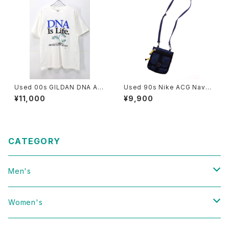
Used 00s GILDAN DNA Art
Used 90s Nike ACG Navy
Graphic T-Shirt Size L 古着
Rip Stop 2Way Sacoche 古
¥11,000
¥9,900
着
CATEGORY
Men's
Vintage
Women's