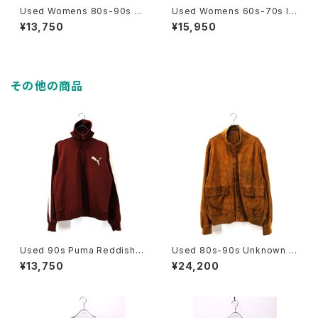
Used Womens 80s-90s N
Used Womens 60s-70s IR
ORWAY TELEMARK STYLE
ELAND Carakeel Ivory Woo
¥13,750
¥15,950
Nordic Wool Knit Cardigan
l Fisher man Knit Cardigan
Size L 相当 古着
Size L 古着
その他の商品
Used 90s Puma Reddish-
Used 80s-90s Unknown B
brown 2Tone Half Zip Jers
rown Tanned Leather Valst
¥13,750
¥24,200
ey Track Top Jacket Size
ar Jacket Size 58 XL 相当
M 古着
古着