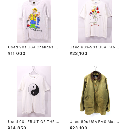
Used 90s USA Changes Ji
Used 80s-90s USA HANES
m Benton Mr Fisherman Po
PICASSO The Bouquet Art
¥11,000
¥23,100
p Art Graphic T-Shirt Size
Graphic T-Shirt Size L 古着
L 古着
Used 00s FRUIT OF THE L
Used 80s USA EMS Moss
OOM Yin and Yang Graphic
Green Duck Cotton Huntin
¥14,850
¥23,100