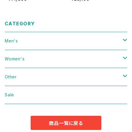
T-Shirt Size XL 古着
g Field Jacket Size L 古着
CATEGORY
Men's
Vintage
Women's
Domestic
Vintage
Other
Jacket
Domestic
bag
Sale
Knit
Jacket
Shoes
商品一覧に戻る
Sweat
Dress
Accessories