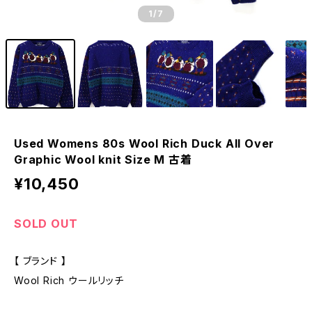
1
/7
Used Womens 80s Wool Rich Duck All Over
Graphic Wool knit Size M 古着
¥10,450
SOLD OUT
【 ブランド 】
Wool Rich ウールリッチ