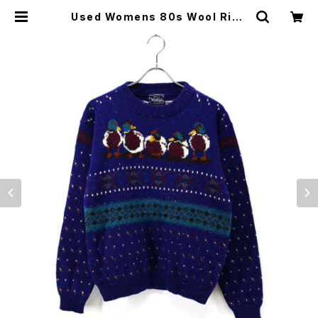
Used Womens 80s Wool Rich
Duck All Over Graphic Wool k
nit Size M 古着 | ear vintage&c
ulture store