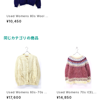
Used Womens 80s Wool R
ich Duck All Over Graphic
¥10,450
Wool knit Size M 古着
同じカテゴリの商品
Used Womens 60s-70s H
Used Womens 70s ICELAN
eron GARMENT Ivory Wool
D Hilda Ltd Pale Pink Nordi
¥17,600
¥14,850
Fisherman Aran Knit Cardig
c Wool Knit Size M 古着
an Size M 相当 古着