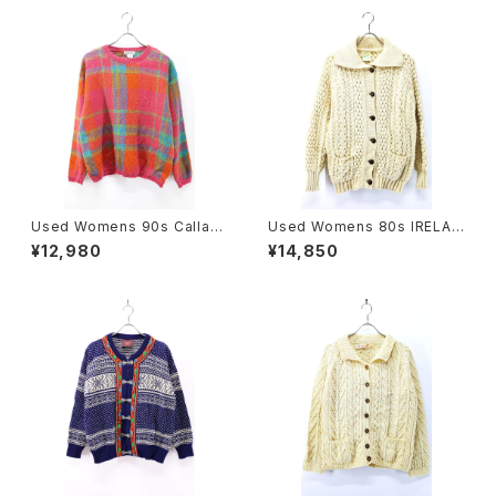
Used Womens 90s Callag
Used Womens 80s IRELAN
her Pink Check Mohair Mix
D Ivory Wool Fisher man K
¥12,980
¥14,850
Wool Knit Size L 古着
nit Cardigan Size M-L 相当
古着