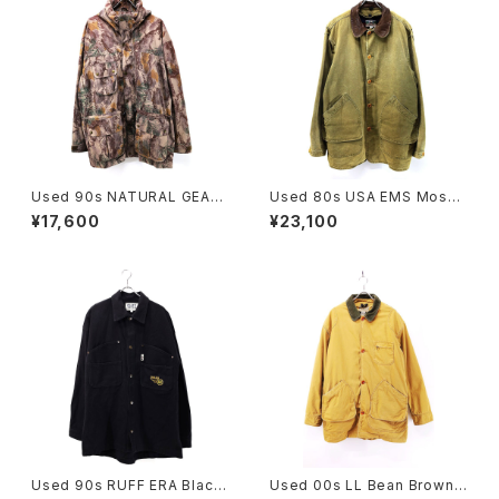
Used 90s NATURAL GEAR
Used 80s USA EMS Moss
Beatiful Real Tree Camo F
Green Duck Cotton Huntin
¥17,600
¥23,100
ake Suede Mountain Parka
g Field Jacket Size L 古着
Jacket Size L 古着
Used 90s RUFF ERA Black
Used 00s LL Bean Brown