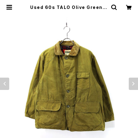
Used 60s TALO Olive Green D
uck Cotton Wide Short Huntin
g Jacket Size M 古着 | ear vint
age&culture store