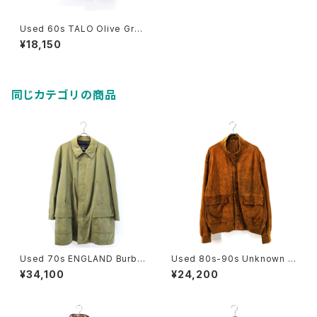
Used 60s TALO Olive Gre
en Duck Cotton Wide Shor
¥18,150
t Hunting Jacket Size M 古
着
同じカテゴリの商品
Used 70s ENGLAND Burbe
Used 80s-90s Unknown B
rrys Equivocal Balmacaan
rown Tanned Leather Valst
¥34,100
¥24,200
Half Coat Size L 相当 古着
ar Jacket Size 58 XL 相当
古着