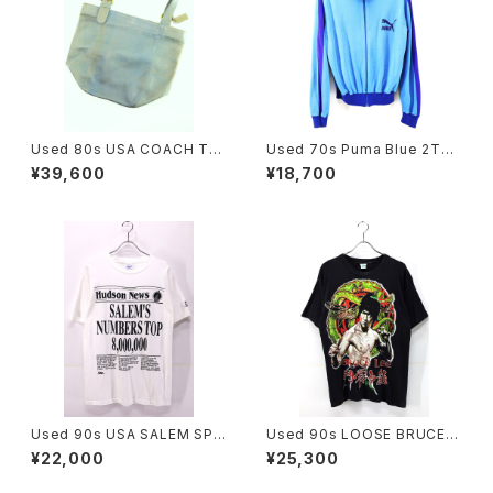
Used 80s USA COACH Tur
Used 70s Puma Blue 2Ton
quoise Rare Color Fade Gr
e Fuul Zip Track Top Jerse
¥39,600
¥18,700
ab Leather Big Size Shold
y Jacket Size M 相当 古着
er Tote Bag 古着
Used 90s USA SALEM SPO
Used 90s LOOSE BRUCE L
RTS WEAR News Paper Gr
EE Black Both Side Graphic
¥22,000
¥25,300
aphic T-Shirt Size L 古着
T-Shirt Size L 相当 古着