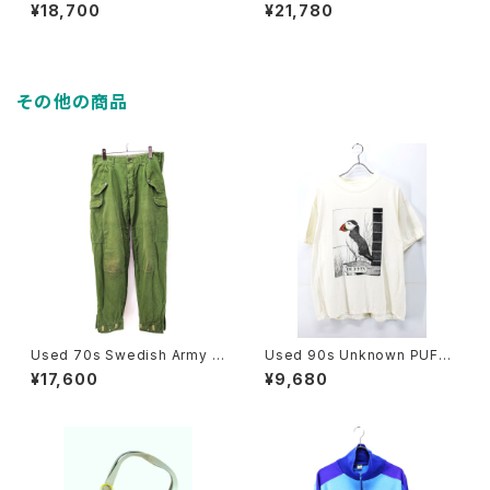
Denim Gimmick Shirt Jack
PRIMALOFT Liner Original
¥18,700
¥21,780
et Size M 相当 古着
Field Hunting Jacket Size
L 古着
その他の商品
Used 70s Swedish Army M
Used 90s Unknown PUFFI
-59 Military Cargo Pants Si
N NUFFIN Both Side Animal
¥17,600
¥9,680
ze W32 L30 古着
Art graphic T-Shirt Size XL
相当 古着