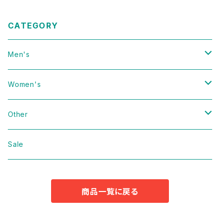
CATEGORY
Men's
Vintage
Women's
Domestic
Vintage
Other
Jacket
Domestic
bag
Sale
Knit
Jacket
Shoes
商品一覧に戻る
Sweat
Dress
Accessories