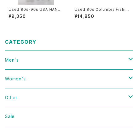
Used 80s-90s USA HANES
Used 80s Columbia Fishin
ORACLE Tech Graphic T-S
g Gimmick Pocket Vest Siz
¥9,350
¥14,850
hirt Size L 古着
e L 相当 古着
CATEGORY
Men's
Vintage
Women's
Domestic
Vintage
Other
Jacket
Domestic
bag
Sale
Knit
Jacket
Shoes