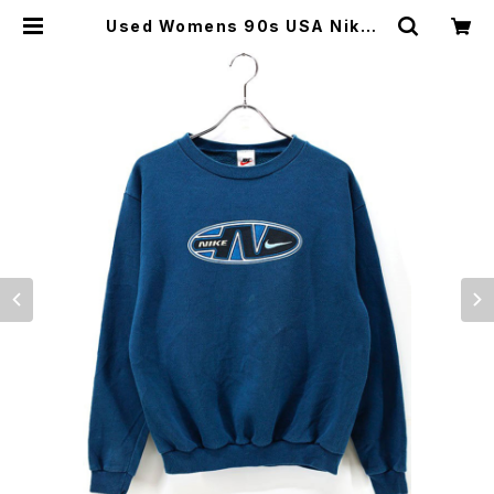
Used Womens 90s USA Nike T
urquoise Sweat Size M 相当 古
着 | ear vintage&culture store