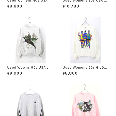
Used Womens 80s USA H
Used Womens 80s USA G
ANES Duck Animal Appliqu
old Finch×Thistle Animal A
¥8,800
¥10,780
e Blue Sweat Size M 古着
rt Graphic Sweat Size L 古
着
Used Woems 90s USA JER
Used Womens 90s GILDA
ZEES Pheasant Animal Art
N Andrew Carson Ski Art G
¥9,900
¥8,800
Graphic Sweat Size M 古着
raphic Sweat Size M 古着