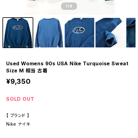
1
/8
Used Womens 90s USA Nike Turquoise Sweat
Size M 相当 古着
¥9,350
SOLD OUT
【 ブランド 】
Nike ナイキ