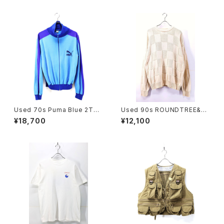
e L 古着
Used 70s Puma Blue 2Ton
Used 90s ROUNDTREE&Y
e Fuul Zip Track Top Jerse
ORKE Ivory Block Panel De
¥18,700
¥12,100
y Jacket Size M 相当 古着
sign Cotton Knit Size L 古
着