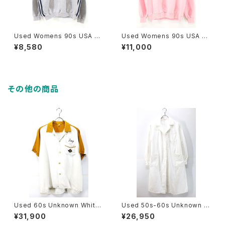
Used Womens 90s USA ad
Used Womens 90s USA JE
idas 3Line Design Sweat S
RZEES Kitty Cat Animal Art
¥8,580
¥11,000
ize S 古着
Graphic Pink Sweat Size L
古着
その他の商品
Used 60s Unknown White
Used 50s-60s Unknown W
×Mustard 2Tone Rayon Ch
hite Cotton Duster Coat Si
¥31,900
¥26,950
ain Stitch Bowling Shirt Siz
ze L 相当 古着