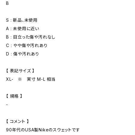
B
S : 新品、未使用
A : 未使用に近い
B : 目立った傷や汚れなし
C : やや傷や汚れあり
D : 傷や汚れあり
【 表記サイズ 】
XL- ※ 実寸 M-L 相当
【 規格 】
-
【 コメント 】
90年代のUSA製Nikeのスウェットです