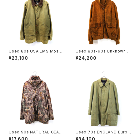
Used 80s USA EMS Moss
Used 80s-90s Unknown B
Green Duck Cotton Huntin
rown Tanned Leather Valst
¥23,100
¥24,200
g Field Jacket Size L 古着
ar Jacket Size 58 XL 相当
古着
Used 90s NATURAL GEAR
Used 70s ENGLAND Burbe
Beatiful Real Tree Camo F
rrys Equivocal Balmacaan
¥17,600
¥34,100