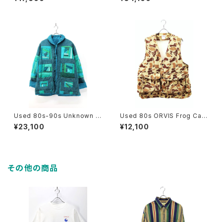
ake Suede Mountain Parka
Half Coat Size L 相当 古着
Jacket Size L 古着
Used 80s-90s Unknown T
Used 80s ORVIS Frog Cam
urquoise Quilt Patch Work
o Hunting Gimmick Vest Si
¥23,100
¥12,100
Padded Jacket Size L-XL
ze L 古着
相当 古着
その他の商品