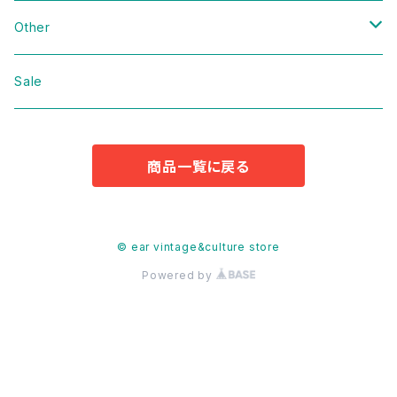
Domestic
Vintage
Other
Jacket
Domestic
bag
Sale
Knit
Jacket
Shoes
商品一覧に戻る
Sweat
Dress
Accessories
T-shirt
Knit
Antique
© ear vintage&culture store
Powered by
Cut&Sew
Sweat
Pants
T-shirt