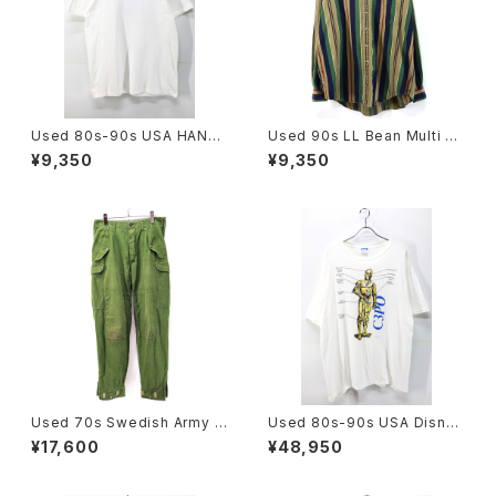
Used 80s-90s USA HANES
Used 90s LL Bean Multi C
ORACLE Tech Graphic T-S
olor Stripes Cotton Shirt Si
¥9,350
¥9,350
hirt Size L 古着
ze XL 古着
Used 70s Swedish Army M
Used 80s-90s USA Disney
-59 Military Cargo Pants Si
STAR WARS C3PO Graphic
¥17,600
¥48,950
ze W32 L30 古着
T-Shirt Size Free 古着