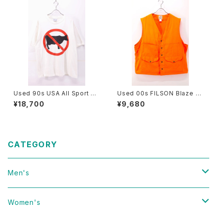
Used 90s USA All Sport Do
Used 00s FILSON Blaze Or
nt Have a Cow Art Messag
ange Hunting Vest Size 46
¥18,700
¥9,680
e Graphic T-Shirt Size XL
古着
古着
CATEGORY
Men's
Vintage
Women's