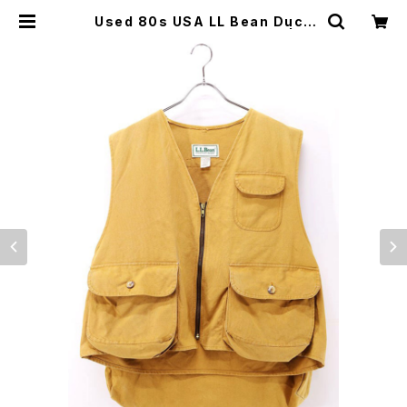
Used 80s USA LL Bean Duck
Hunting Vest Size XL 古着 | ea
r vintage&culture store