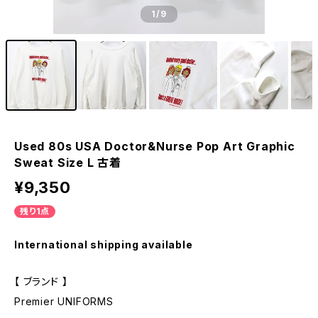
1
/9
Used 80s USA Doctor&Nurse Pop Art Graphic
Sweat Size L 古着
¥9,350
残り1点
International shipping available
【 ブランド 】
Premier UNIFORMS