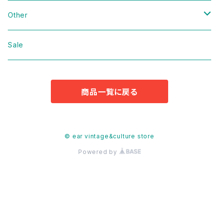
Domestic
Vintage
Other
Jacket
Domestic
bag
Sale
Knit
Jacket
Shoes
商品一覧に戻る
Sweat
Dress
Accessories
T-shirt
Knit
Antique
© ear vintage&culture store
Powered by
Cut&Sew
Sweat
Pants
T-shirt