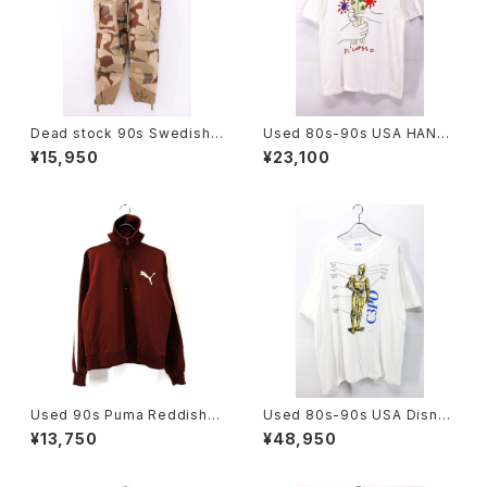
Dead stock 90s Swedish
Used 80s-90s USA HANES
Military M-90 Splinter Cam
PICASSO The Bouquet Art
¥15,950
¥23,100
o Pants W38 L32 古着
Graphic T-Shirt Size L 古着
Used 90s Puma Reddish-
Used 80s-90s USA Disney
brown 2Tone Half Zip Jers
STAR WARS C3PO Graphic
¥13,750
¥48,950
ey Track Top Jacket Size
T-Shirt Size Free 古着
M 古着