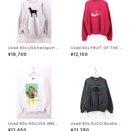
Used 90s USA Kellsport T
Used 90s FRUIT OF THE L
he Black Dog Reverse We
OOM Wine Red Nike Bootl
¥18,700
¥12,100
ave Type Heavy Sweat Siz
eg Embroidery Sweat Size
e L 古着
XL 古着
Used 80s-90s USA AMERI
Used 90s GUCCI Bootleg
CAS FINEST GARFIELD Gra
Graphic Garment Dyeing S
¥12,650
¥21,780