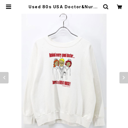
Used 80s USA Doctor&Nurse
Pop Art Graphic Sweat Size L
古着 | ear vintage&culture sto
re