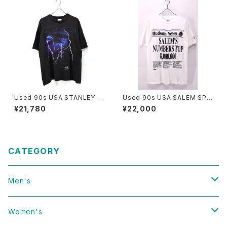
Used 90s USA STANLEY D
Used 90s USA SALEM SPO
ESANTIS X-FILE SF TV Gra
RTS WEAR News Paper Gr
¥21,780
¥22,000
phic T-Shirt Size L 古着
aphic T-Shirt Size L 古着
CATEGORY
Men's
Vintage
Women's