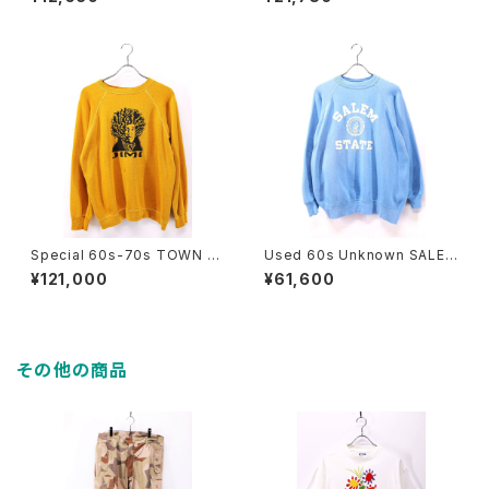
phic Sweat Size L 古着
weat Size L 古着
Special 60s-70s TOWN C
Used 60s Unknown SALEM
RAFT PENNYS JIMI HENDRI
STATE Flocky College Sw
¥121,000
¥61,600
X Mustard Yellow Sweat Si
eat Size XL 相当 古着
ze XL 古着
その他の商品